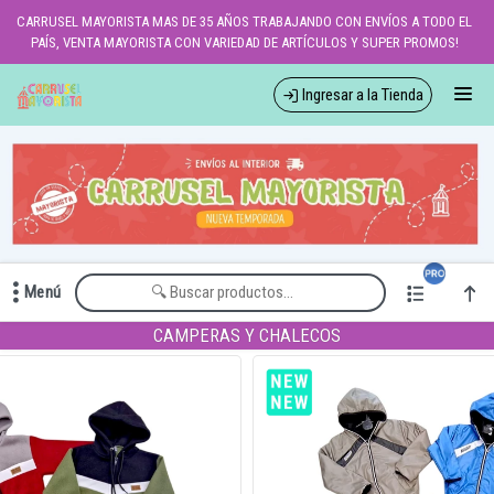
Comprá online productos de en CARRUSEL MAYORISTA
CARRUSEL MAYORISTA MAS DE 35 AÑOS TRABAJANDO CON ENVÍOS A TODO EL
PAÍS, VENTA MAYORISTA CON VARIEDAD DE ARTÍCULOS Y SUPER PROMOS!
Ingresar a la Tienda
CÓMO COMPRAR
QUIÉNES SOMOS
LOCALES
Menú
WHATSAPPEAMOS?
Comprá online productos de en CARRUSEL MAYORISTA
CAMPERAS Y CHALECOS
CONTACTO