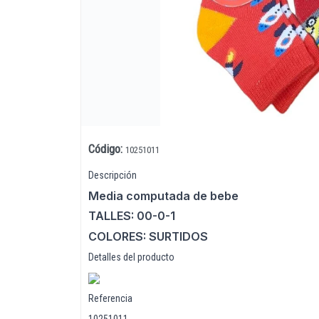
Código
:
10251011
Lista vacía
Descripción
Media computada de bebe
TALLES: 00-0-1
COLORES: SURTIDOS
Detalles del producto
Referencia
10251011