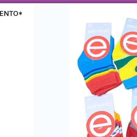
 AÑOS TRABAJANDO CON ENVÍOS A TODO EL PAÍS, VENTA MAYORISTA CON VARIEDAD
MENTO*
CÓMO COMPRAR
QUIÉNES SOMO