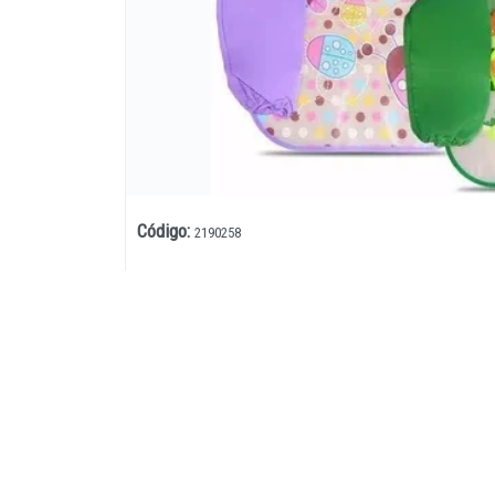
Código
:
2190258
Lista vacía