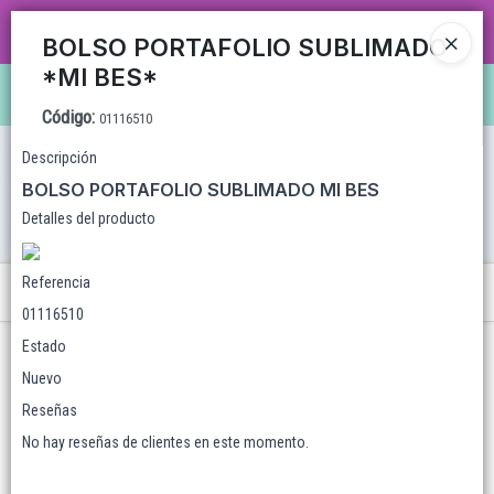
CARRUSEL MAYORISTA MAS DE 35 AÑOS TRABAJANDO CON ENVÍOS A TODO EL
BOLSO PORTAFOLIO SUBLIMADO
PAÍS, VENTA MAYORISTA CON VARIEDAD DE ARTÍCULOS Y SUPER PROMOS!
*MI BES*
Ingresar a la Tienda
Código
:
01116510
CÓMO COMPRAR
Descripción
BOLSO PORTAFOLIO SUBLIMADO
MI BES
QUIÉNES SOMOS
Detalles del producto
LOCALES
Referencia
Menú
01116510
WHATSAPPEAMOS?
Estado
CONTACTO
Nuevo
Reseñas
No hay reseñas de clientes en este momento.
Lista vacía