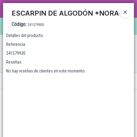
CARRUSEL MAYORISTA MAS DE 35 AÑOS TRABAJANDO CON ENVÍOS A TODO EL
ESCARPIN DE ALGODÓN *NORA*
PAÍS, VENTA MAYORISTA CON VARIEDAD DE ARTÍCULOS Y SUPER PROMOS!
Código
:
241579930
Ingresar a la Tienda
Detalles del producto
CÓMO COMPRAR
Referencia
241579930
QUIÉNES SOMOS
Reseñas
No hay reseñas de clientes en este momento.
LOCALES
Menú
WHATSAPPEAMOS?
CONTACTO
Lista vacía