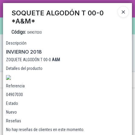
CARRUSEL MAYORISTA MAS DE 35 AÑOS TRABAJANDO CON ENVÍOS A TODO EL
SOQUETE ALGODÓN T 00-0
PAÍS, VENTA MAYORISTA CON VARIEDAD DE ARTÍCULOS Y SUPER PROMOS!
*A&M*
Ingresar a la Tienda
Código
:
04907030
CÓMO COMPRAR
Descripción
INVIERNO 2018
QUIÉNES SOMOS
ZOQUETE ALGODÓN T 00-0
A
&
M
Detalles del producto
LOCALES
Menú
Referencia
WHATSAPPEAMOS?
04907030
CONTACTO
Estado
Nuevo
Reseñas
Lista vacía
No hay reseñas de clientes en este momento.