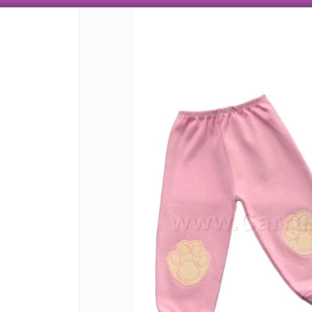
 AÑOS TRABAJANDO CON ENVÍOS A TODO EL PAÍS, VENTA MAYORISTA CON VARIEDAD
CÓMO COMPRAR
QUIÉNES SOMO