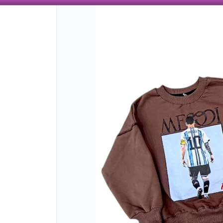
 AÑOS TRABAJANDO CON ENVÍOS A TODO EL PAÍS, VENTA MAYORISTA CON VARIEDAD
CÓMO COMPRAR
QUIÉNES SOMO