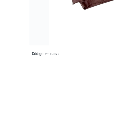
Código
:
261158029
Lista vacía