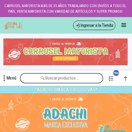
Comprá online productos de en CARRUSEL MAYORISTA
CARRUSEL MAYORISTA MAS DE 35 AÑOS TRABAJANDO CON ENVÍOS A TODO EL
PAÍS, VENTA MAYORISTA CON VARIEDAD DE ARTÍCULOS Y SUPER PROMOS!
Ingresar a la Tienda
CÓMO COMPRAR
QUIÉNES SOMOS
LOCALES
Menú
WHATSAPPEAMOS?
Comprá online productos de en CARRUSEL MAYORISTA
*ADACHI MARCA EXCLUSIVAS*
CONTACTO