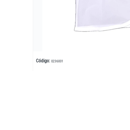
Código
:
0236001
Lista vacía