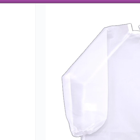
 AÑOS TRABAJANDO CON ENVÍOS A TODO EL PAÍS, VENTA MAYORISTA CON VARIEDAD
CÓMO COMPRAR
QUIÉNES SOMO