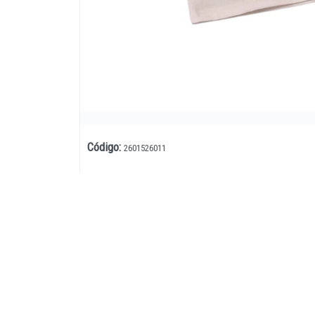
Código
:
2601526011
Lista vacía