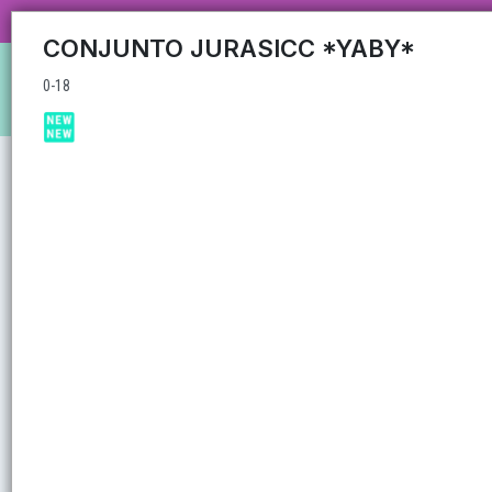
0-18
CARRUSEL MAYORISTA MAS DE 35
CONJUNTO JURASICC *YABY*
0-18