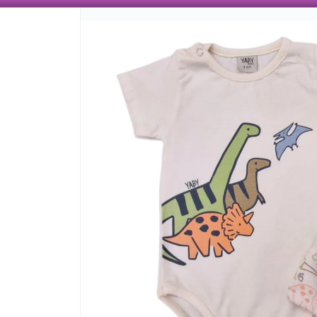
 AÑOS TRABAJANDO CON ENVÍOS A TODO EL PAÍS, VENTA MAYORISTA CON VARIEDAD
CÓMO COMPRAR
QUIÉNES SOMO